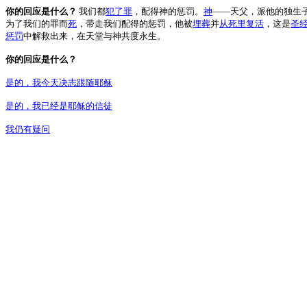
你的回应是什么？
我们都
犯了罪
，配得神的惩罚。
神
――天父，派他的独生
为了我们的罪而
死
，带走我们配得的惩罚，他被
埋葬
并
从死里复活
，这是
圣
惩罚
中解救出来，在天堂与神共度永生。
你的回应是什么？
是的，我今天决志跟随耶稣
是的，我已经是耶稣的信徒
我仍有疑问