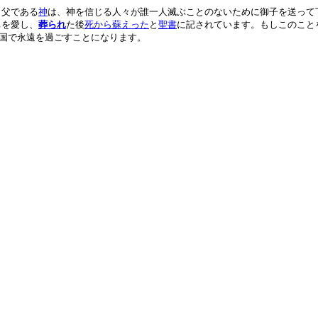
。父である
神
は、神を信じる人々が誰一人滅ぶことのないために御子を送って
ちを愛し、
葬られ
た後
死から蘇えった
と
聖書
に記されています。もしこのこと
国で永遠を過ごすことになります。