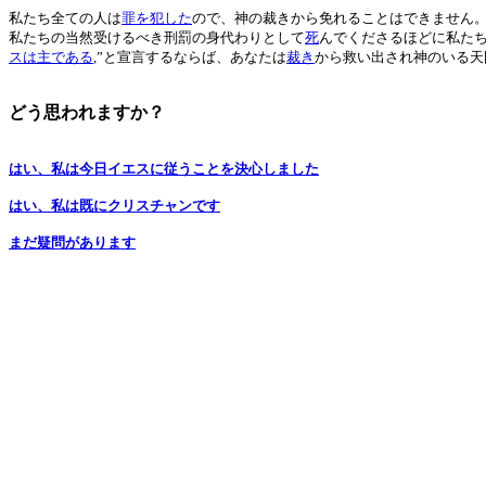
私たち全ての人は
罪を犯した
ので、神の裁きから免れることはできません
私たちの当然受けるべき刑罰の身代わりとして
死
んでくださるほどに私た
スは主である
,”と宣言するならば、あなたは
裁き
から救い出され神のいる天
どう思われますか？
はい、私は今日イエスに従うことを決心しました
はい、私は既にクリスチャンです
まだ疑問があります