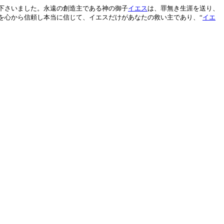
下さいました。永遠の創造主である神の御子
イエス
は、罪無き生涯を送り、
を心から信頼し本当に信じて、イエスだけがあなたの救い主であり、“
イエ