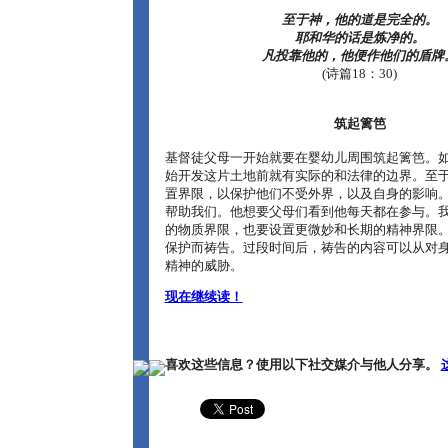
至于神，他的道是完全的。
耶和华的话是炼净的。
凡投靠他的，他便作他们的盾牌
(诗篇18：30)
筑起篱笆
基督徒父母一开始就要在婴幼儿周围筑起篱笆。
始开发这片土地前就有实际的和法律的边界。至
置界限，以保护他们不受外界，以及自身的影响
帮助我们。他想要父母们看到他每天都在参与。
的物质界限，也要设置更微妙和长期的精神界限
保护而祷告。过段时间后，祷告的内容可以从对
精神的威胁。
现在继续读！
喜欢这些信息？使用以下社交媒介与他人分享。